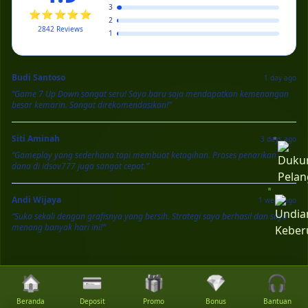
3
⭐⭐⭐⭐⭐
2
2842 Reviews
1
Budi Santoso
1 day ago
“Game 7 Up Down sangat seru! Saya baru saja mendapatkan kemenangan
besar kemarin. Sangat direkomendasikan!”
Siti Aminah
3 days ago
“Gameplay yang sederhana tapi membuat ketagihan. Proses penarikan
dana di idsov777 juga sangat cepat.”
Andi Wijaya
1 week ago
“Suka sekali dengan grafisnya yang bersih. Strategi saya berhasil dan saya
menang banyak hari ini!”
🏠
💳
🎁
💎
🎧
Beranda
Deposit
Promo
Bonus
Bantuan