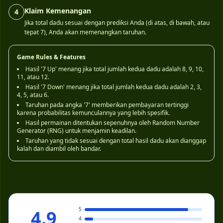
Klaim Kemenangan
4
Jika total dadu sesuai dengan prediksi Anda (di atas, di bawah, atau
tepat 7), Anda akan memenangkan taruhan.
Game Rules & Features
Hasil '7 Up' menang jika total jumlah kedua dadu adalah 8, 9, 10,
11, atau 12.
Hasil '7 Down' menang jika total jumlah kedua dadu adalah 2, 3,
4, 5, atau 6.
Taruhan pada angka '7' memberikan pembayaran tertinggi
karena probabilitas kemunculannya yang lebih spesifik.
Hasil permainan ditentukan sepenuhnya oleh Random Number
Generator (RNG) untuk menjamin keadilan.
Taruhan yang tidak sesuai dengan total hasil dadu akan dianggap
kalah dan diambil oleh bandar.
5
4.9
4