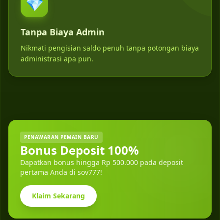
💎
Tanpa Biaya Admin
Nikmati pengisian saldo penuh tanpa potongan biaya
administrasi apa pun.
PENAWARAN PEMAIN BARU
Bonus Deposit 100%
Dapatkan bonus hingga Rp 500.000 pada deposit
pertama Anda di sov777!
Klaim Sekarang