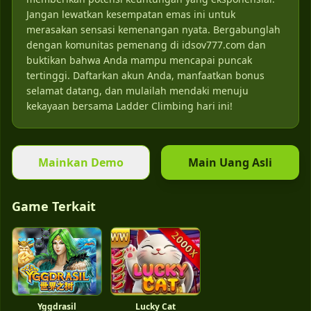
Jangan lewatkan kesempatan emas ini untuk
merasakan sensasi kemenangan nyata. Bergabunglah
dengan komunitas pemenang di idsov777.com dan
buktikan bahwa Anda mampu mencapai puncak
tertinggi. Daftarkan akun Anda, manfaatkan bonus
selamat datang, dan mulailah mendaki menuju
kekayaan bersama Ladder Climbing hari ini!
Mainkan Demo
Main Uang Asli
Game Terkait
Lucky Cat
Yggdrasil