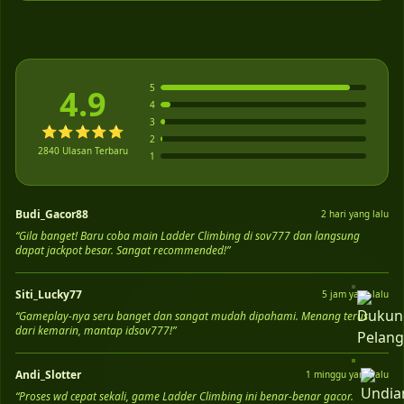
5
4.9
4
3
⭐⭐⭐⭐⭐
2
2840 Ulasan Terbaru
1
Budi_Gacor88
2 hari yang lalu
“Gila banget! Baru coba main Ladder Climbing di sov777 dan langsung
dapat jackpot besar. Sangat recommended!”
Siti_Lucky77
5 jam yang lalu
“Gameplay-nya seru banget dan sangat mudah dipahami. Menang terus
dari kemarin, mantap idsov777!”
Andi_Slotter
1 minggu yang lalu
“Proses wd cepat sekali, game Ladder Climbing ini benar-benar gacor.