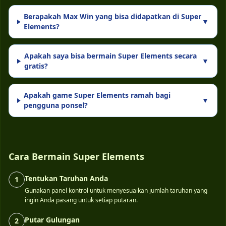
Berapakah Max Win yang bisa didapatkan di Super
▼
Elements?
Apakah saya bisa bermain Super Elements secara
▼
gratis?
Apakah game Super Elements ramah bagi
▼
pengguna ponsel?
Cara Bermain Super Elements
Tentukan Taruhan Anda
1
Gunakan panel kontrol untuk menyesuaikan jumlah taruhan yang
ingin Anda pasang untuk setiap putaran.
Putar Gulungan
2