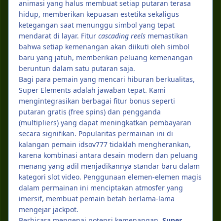
animasi yang halus membuat setiap putaran terasa
hidup, memberikan kepuasan estetika sekaligus
ketegangan saat menunggu simbol yang tepat
mendarat di layar. Fitur
cascading reels
memastikan
bahwa setiap kemenangan akan diikuti oleh simbol
baru yang jatuh, memberikan peluang kemenangan
beruntun dalam satu putaran saja.
Bagi para pemain yang mencari hiburan berkualitas,
Super Elements adalah jawaban tepat. Kami
mengintegrasikan berbagai fitur bonus seperti
putaran gratis (free spins) dan pengganda
(multipliers) yang dapat meningkatkan pembayaran
secara signifikan. Popularitas permainan ini di
kalangan pemain idsov777 tidaklah mengherankan,
karena kombinasi antara desain modern dan peluang
menang yang adil menjadikannya standar baru dalam
kategori slot video. Penggunaan elemen-elemen magis
dalam permainan ini menciptakan atmosfer yang
imersif, membuat pemain betah berlama-lama
mengejar jackpot.
Berbicara mengenai potensi kemenangan,
Super