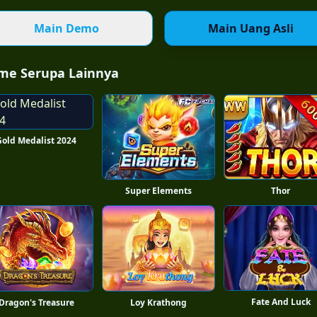
Main Demo
Main Uang Asli
me Serupa Lainnya
Gold Medalist 2024
Super Elements
Thor
Fate And Luck
Dragon's Treasure
Loy Krathong