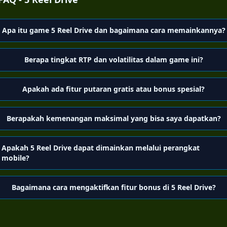
Apa itu game 5 Reel Drive dan bagaimana cara memainkannya?
Berapa tingkat RTP dan volatilitas dalam game ini?
Apakah ada fitur putaran gratis atau bonus spesial?
Berapakah kemenangan maksimal yang bisa saya dapatkan?
Apakah 5 Reel Drive dapat dimainkan melalui perangkat
mobile?
Bagaimana cara mengaktifkan fitur bonus di 5 Reel Drive?