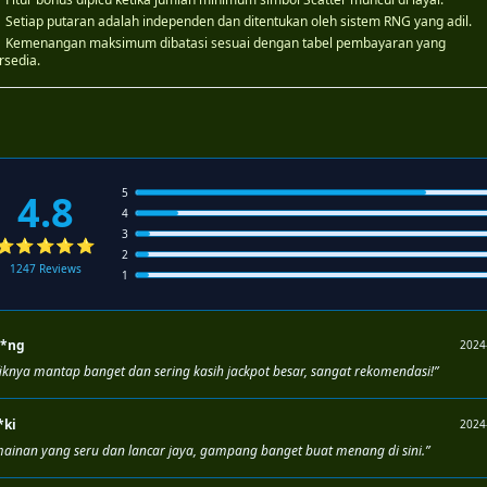
Setiap putaran adalah independen dan ditentukan oleh sistem RNG yang adil.
Kemenangan maksimum dibatasi sesuai dengan tabel pembayaran yang
rsedia.
5
4.8
4
3
⭐⭐⭐⭐⭐
2
1247 Reviews
1
**ng
2024
iknya mantap banget dan sering kasih jackpot besar, sangat rekomendasi!”
*ki
2024
ainan yang seru dan lancar jaya, gampang banget buat menang di sini.”