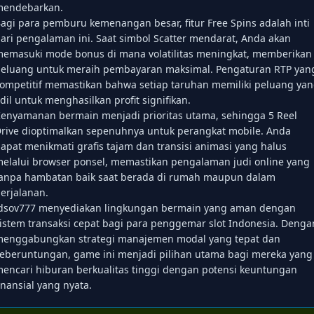
mendebarkan.
agi para pemburu kemenangan besar, fitur Free Spins adalah inti
ari pengalaman ini. Saat simbol Scatter mendarat, Anda akan
emasuki mode bonus di mana volatilitas meningkat, memberikan
eluang untuk meraih pembayaran maksimal. Pengaturan RTP yan
ompetitif memastikan bahwa setiap taruhan memiliki peluang ya
dil untuk menghasilkan profit signifikan.
enyamanan bermain menjadi prioritas utama, sehingga 5 Reel
rive dioptimalkan sepenuhnya untuk perangkat mobile. Anda
apat menikmati grafis tajam dan transisi animasi yang halus
elalui browser ponsel, memastikan pengalaman judi online yang
anpa hambatan baik saat berada di rumah maupun dalam
erjalanan.
dsov777 menyediakan lingkungan bermain yang aman dengan
istem transaksi cepat bagi para penggemar slot Indonesia. Denga
enggabungkan strategi manajemen modal yang tepat dan
eberuntungan, game ini menjadi pilihan utama bagi mereka yang
encari hiburan berkualitas tinggi dengan potensi keuntungan
inansial yang nyata.