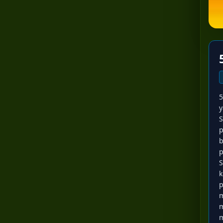
5
y
S
p
b
p
S
k
p
m
m