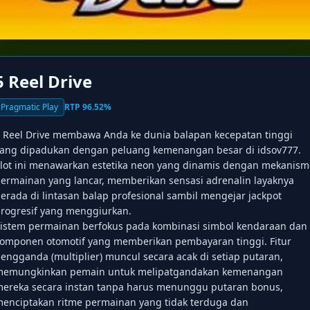
▶
5 Reel Drive
Pragmatic Play
RTP 96.52%
 Reel Drive membawa Anda ke dunia balapan kecepatan tinggi
ang dipadukan dengan peluang kemenangan besar di idsov777.
lot ini menawarkan estetika neon yang dinamis dengan mekanism
ermainan yang lancar, memberikan sensasi adrenalin layaknya
erada di lintasan balap profesional sambil mengejar jackpot
rogresif yang menggiurkan.
istem permainan berfokus pada kombinasi simbol kendaraan dan
omponen otomotif yang memberikan pembayaran tinggi. Fitur
engganda (multiplier) muncul secara acak di setiap putaran,
memungkinkan pemain untuk melipatgandakan kemenangan
ereka secara instan tanpa harus menunggu putaran bonus,
enciptakan ritme permainan yang tidak terduga dan