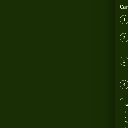
Car
1
2
3
4
G
m