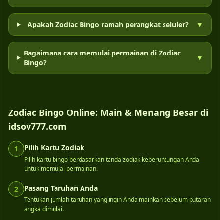
Apakah Zodiac Bingo ramah perangkat seluler?
▼
Bagaimana cara memulai permainan di Zodiac
▼
Bingo?
Zodiac Bingo Online: Main & Menang Besar di
idsov777.com
Pilih Kartu Zodiak
1
Pilih kartu bingo berdasarkan tanda zodiak keberuntungan Anda
untuk memulai permainan.
Pasang Taruhan Anda
2
Tentukan jumlah taruhan yang ingin Anda mainkan sebelum putaran
angka dimulai.