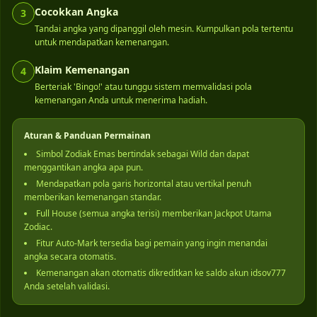
Cocokkan Angka
3
Tandai angka yang dipanggil oleh mesin. Kumpulkan pola tertentu
untuk mendapatkan kemenangan.
Klaim Kemenangan
4
Berteriak 'Bingo!' atau tunggu sistem memvalidasi pola
kemenangan Anda untuk menerima hadiah.
Aturan & Panduan Permainan
Simbol Zodiak Emas bertindak sebagai Wild dan dapat
menggantikan angka apa pun.
Mendapatkan pola garis horizontal atau vertikal penuh
memberikan kemenangan standar.
Full House (semua angka terisi) memberikan Jackpot Utama
Zodiac.
Fitur Auto-Mark tersedia bagi pemain yang ingin menandai
angka secara otomatis.
Kemenangan akan otomatis dikreditkan ke saldo akun idsov777
Anda setelah validasi.