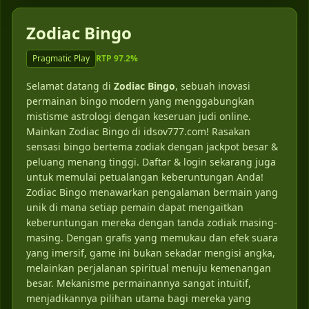
▶
Zodiac Bingo
Pragmatic Play
RTP 97.2%
Selamat datang di
Zodiac Bingo
, sebuah inovasi
permainan bingo modern yang menggabungkan
mistisme astrologi dengan keseruan judi online.
Mainkan Zodiac Bingo di idsov777.com! Rasakan
sensasi bingo bertema zodiak dengan jackpot besar &
peluang menang tinggi. Daftar & login sekarang juga
untuk memulai petualangan keberuntungan Anda!
Zodiac Bingo menawarkan pengalaman bermain yang
unik di mana setiap pemain dapat mengaitkan
keberuntungan mereka dengan tanda zodiak masing-
masing. Dengan grafis yang memukau dan efek suara
yang imersif, game ini bukan sekadar mengisi angka,
melainkan perjalanan spiritual menuju kemenangan
besar. Mekanisme permainannya sangat intuitif,
menjadikannya pilihan utama bagi mereka yang