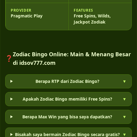
PROVIDER
FEATURES
Pragmatic Play
Free Spins, Wilds,
Jackpot Zodiak
Zodiac Bingo Online: Main & Menang Besar
❓
di idsov777.com
Berapa RTP dari Zodiac Bingo?
▼
Apakah Zodiac Bingo memiliki Free Spins?
▼
Berapa Max Win yang bisa saya dapatkan?
▼
Bisakah saya bermain Zodiac Bingo secara gratis?
▼